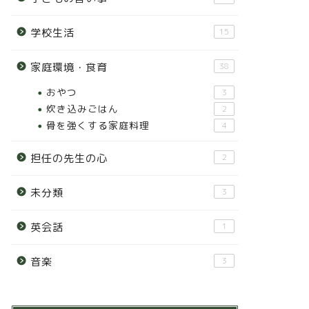
学校生活
15
家庭環境・食育
38
おやつ
3
炊き込みごはん
2
骨を強くする家庭料理
4
担任の先生の心
2
未分類
3
英会話
1
音楽
3