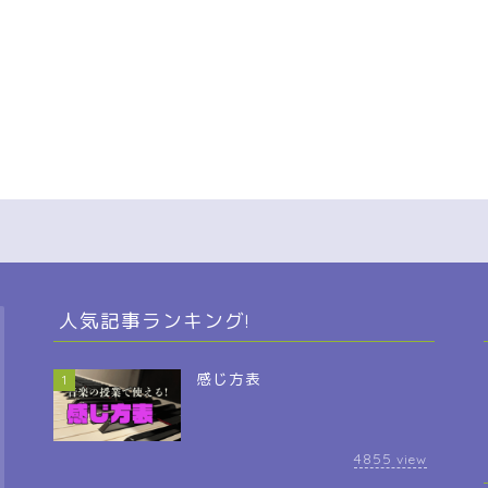
人気記事ランキング!
感じ方表
1
4855
view