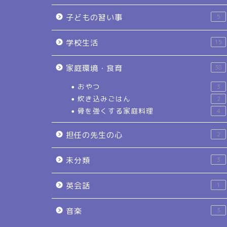
子どもの習い事
5
学校生活
15
家庭環境・食育
38
おやつ
3
炊き込みごはん
2
骨を強くする家庭料理
4
担任の先生の心
2
未分類
3
英会話
1
音楽
3