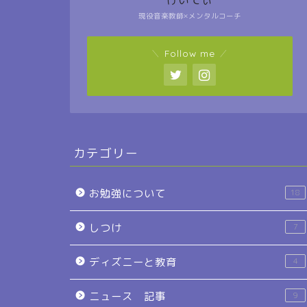
けいてぃ
現役音楽教師×メンタルコーチ
＼ Follow me ／
カテゴリー
お勉強について
18
しつけ
7
ディズニーと教育
4
ニュース 記事
9