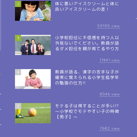
体に悪いアイスクリームと体に
2
良いアイスクリームの差！
59195
view
小学校担任に不信感を持つ人以
3
外見ないでください。教員が語
るダメ担任を親が育てるやり方
17441
view
教員が語る、漢字の苦手な子が
4
確実に覚えられる小学生低学年
の勉強の仕方!!
8546
view
モテる子は得することが多い!?
5
～小学校でモテやすい子の特徴
【男子】～
7682
view