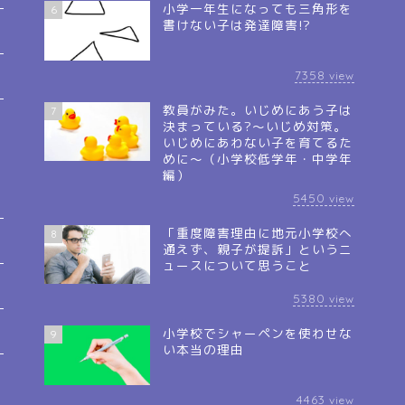
小学一年生になっても三角形を
6
書けない子は発達障害!?
7358
view
教員がみた。いじめにあう子は
7
決まっている?～いじめ対策。
いじめにあわない子を育てるた
めに～（小学校低学年・中学年
編）
5450
view
「重度障害理由に地元小学校へ
8
通えず、親子が提訴」というニ
ュースについて思うこと
5380
view
小学校でシャーペンを使わせな
9
い本当の理由
4463
view