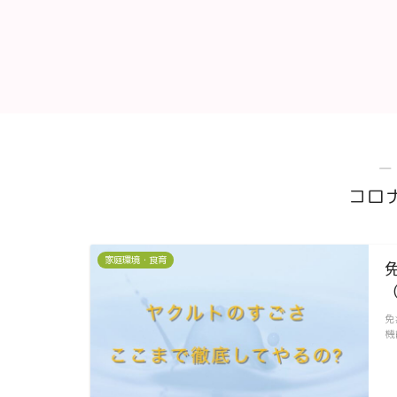
―
コロ
家庭環境・食育
免
機