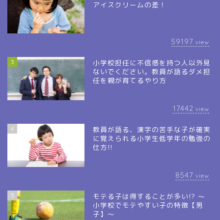
アイスクリームの差！
59197
view
3
小学校担任に不信感を持つ人以外見
ないでください。教員が語るダメ担
任を親が育てるやり方
17442
view
4
教員が語る、漢字の苦手な子が確実
に覚えられる小学生低学年の勉強の
仕方!!
8547
view
5
モテる子は得することが多い!? ～
小学校でモテやすい子の特徴【男
子】～