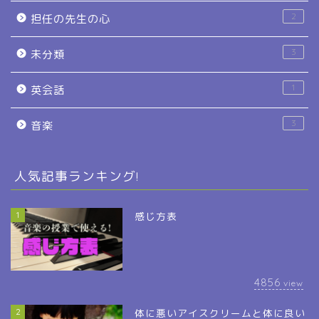
2
担任の先生の心
3
未分類
1
英会話
3
音楽
人気記事ランキング!
1
感じ方表
4856
view
2
体に悪いアイスクリームと体に良い