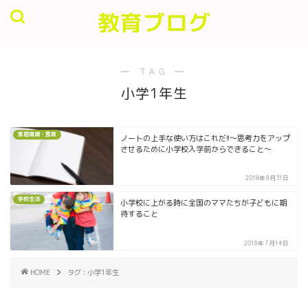
教育ブログ
― TAG ―
小学1年生
家庭環境・食育
ノートの上手な使い方はこれだ!!～思考力をアップ
させるために小学校入学前からできること～
2018年8月31日
学校生活
小学校に上がる時に全国のママたちが子どもに期
待すること
2018年7月14日
HOME
タグ : 小学1年生