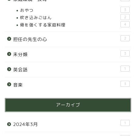
おやつ
3
炊き込みごはん
2
骨を強くする家庭料理
4
2
担任の先生の心
3
未分類
1
英会話
3
音楽
アーカイブ
1
2024年3月