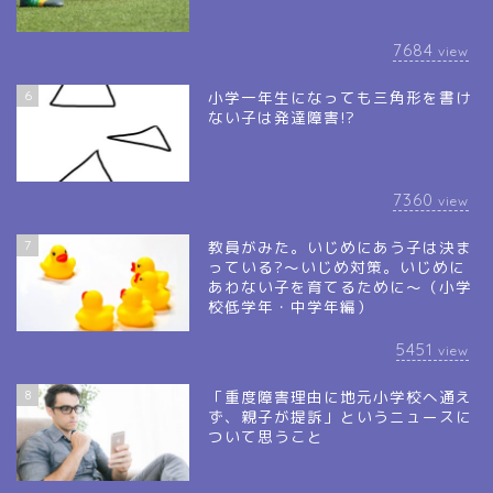
7684
view
6
小学一年生になっても三角形を書け
ない子は発達障害!?
7360
view
7
教員がみた。いじめにあう子は決ま
っている?～いじめ対策。いじめに
あわない子を育てるために～（小学
校低学年・中学年編）
5451
view
8
「重度障害理由に地元小学校へ通え
ず、親子が提訴」というニュースに
ついて思うこと