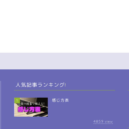
人気記事ランキング!
感じ方表
1
4859
view