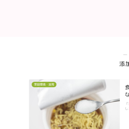
―
添
家庭環境・食育
「
し