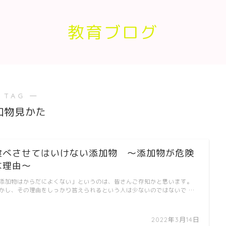
教育ブログ
 TAG ―
加物見かた
食べさせてはいけない添加物 〜添加物が危険
な理由〜
添加物はからだによくない」というのは、皆さんご存知かと思います。
かし、その理由をしっかり答えられるという人は少ないのではないで …
2022年3月14日