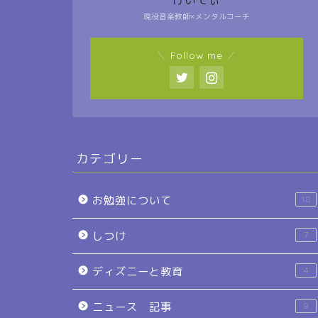
けいてぃ
現役音楽教師×メンタルコーチ
＼ Follow me ／
カテゴリー
お勉強について
18
しつけ
7
ディズニーと教育
4
ニュース 記事
9