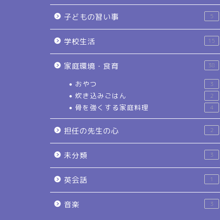
子どもの習い事
5
学校生活
15
家庭環境・食育
38
おやつ
3
炊き込みごはん
2
骨を強くする家庭料理
4
担任の先生の心
2
未分類
3
英会話
1
音楽
3