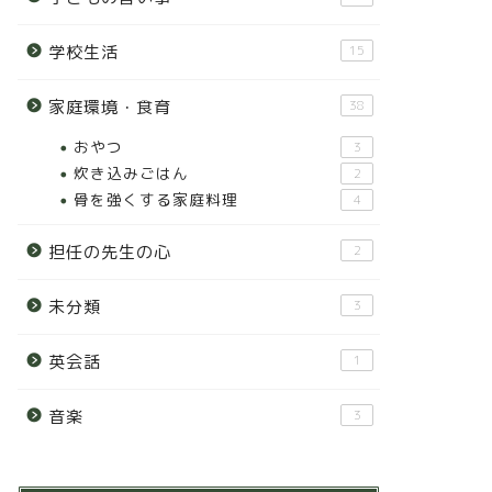
学校生活
15
家庭環境・食育
38
おやつ
3
炊き込みごはん
2
骨を強くする家庭料理
4
担任の先生の心
2
未分類
3
英会話
1
音楽
3