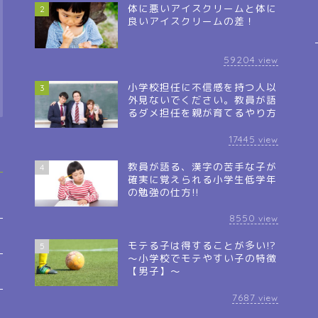
体に悪いアイスクリームと体に
2
良いアイスクリームの差！
59204
view
小学校担任に不信感を持つ人以
3
外見ないでください。教員が語
るダメ担任を親が育てるやり方
17445
view
教員が語る、漢字の苦手な子が
4
確実に覚えられる小学生低学年
の勉強の仕方!!
8550
view
モテる子は得することが多い!?
5
～小学校でモテやすい子の特徴
【男子】～
7687
view