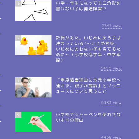
小学一年生になっても三角形を
6
書けない子は発達障害!?
7367
view
教員がみた。いじめにあう子は
7
決まっている?～いじめ対策。
いじめにあわない子を育てるた
めに～（小学校低学年・中学年
編）
5455
view
「重度障害理由に地元小学校へ
8
通えず、親子が提訴」というニ
ュースについて思うこと
5383
view
小学校でシャーペンを使わせな
9
い本当の理由
4468
view